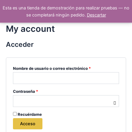
Ir
Obligatorio
Obligatorio
Main
Esta es una tienda de demostración para realizar pruebas — no
Gitana’s Blessings
al
se completará ningún pedido.
Descartar
Men
contenido
My account
Acceder
Nombre de usuario o correo electrónico
*
Contraseña
*
Recuérdame
Acceso