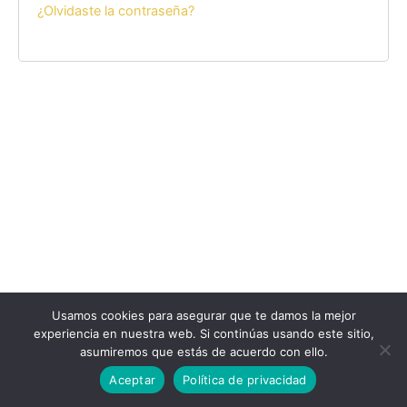
¿Olvidaste la contraseña?
Usamos cookies para asegurar que te damos la mejor
experiencia en nuestra web. Si continúas usando este sitio,
asumiremos que estás de acuerdo con ello.
Chat via
Whatsapp
Aceptar
Política de privacidad