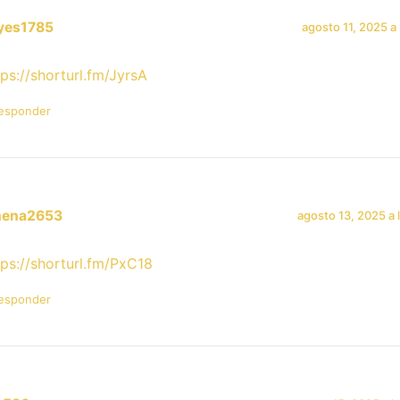
yes1785
agosto 11, 2025 a 
tps://shorturl.fm/JyrsA
esponder
hena2653
agosto 13, 2025 a 
tps://shorturl.fm/PxC18
esponder