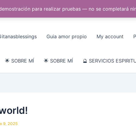
 demostración para realizar pruebas — no se completará n
DESARROLLO ESPIRITUAL
✉ CONTACTO
✦ TIENDA
Gitanasblessings
Guia amor propio
My account
P
🌟 SOBRE MÍ
🌟 SOBRE MÍ
🔮 SERVICIOS ESPIRIT
 world!
io 9, 2025