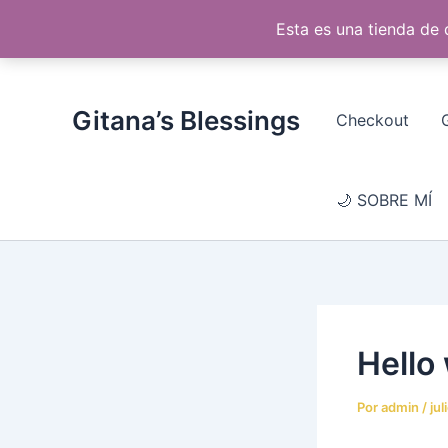
Ir
Esta es una tienda de
al
☀ CURSO DE 
contenido
Gitana’s Blessings
Checkout
🌙 SOBRE MÍ
Hello
Por
admin
/
jul