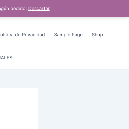
ingún pedido.
Descartar
 ESOTÉRICA
✧ TESTIMONIOS
Cart
olítica de Privacidad
Sample Page
Shop
UALES