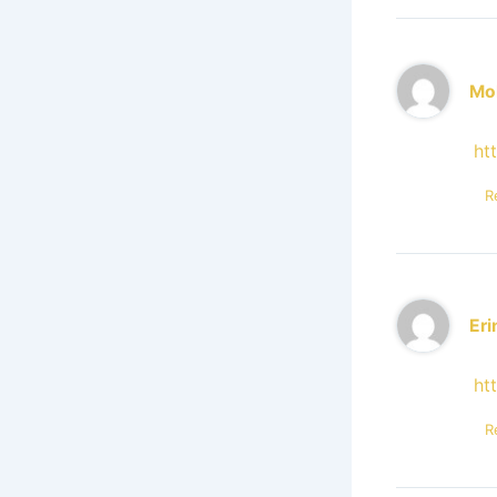
Mo
ht
R
Er
ht
R