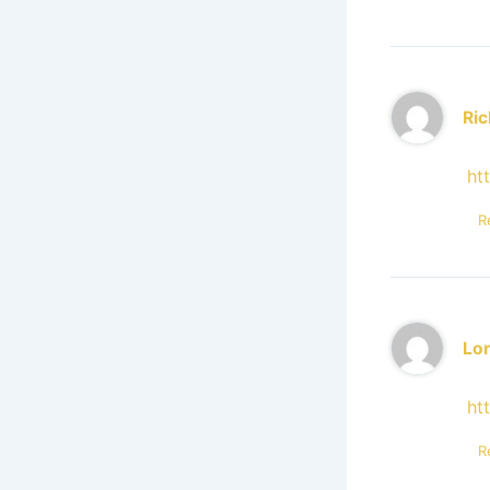
Ri
ht
R
Lo
ht
R