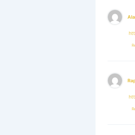
Al
ht
R
Ra
ht
R