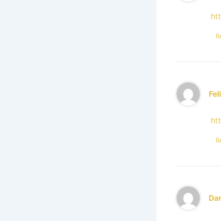
ht
R
Fe
ht
R
Da