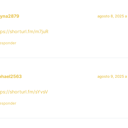
ayna2879
agosto 8, 2025 a 
tps://shorturl.fm/m7juR
esponder
phael2563
agosto 9, 2025 a 
tps://shorturl.fm/sYvsV
esponder