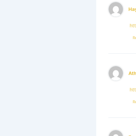
Ha
ht
R
At
ht
R