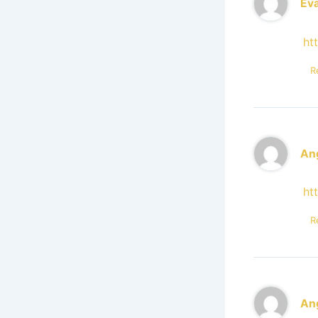
Ev
ht
R
An
ht
R
An