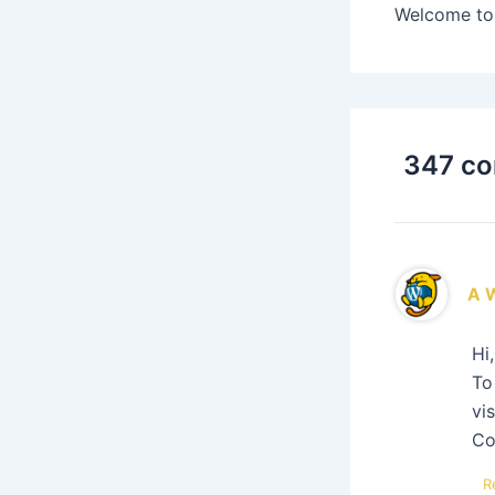
Welcome to W
347 co
A 
Hi
To
vi
Co
R