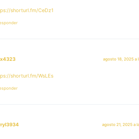
tps://shorturl.fm/CeDz1
esponder
lix4323
agosto 18, 2025 a 
tps://shorturl.fm/WsLEs
esponder
rryl3934
agosto 21, 2025 a l