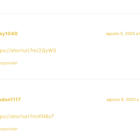
cky1040
agosto 5, 2025 a 
tps://shorturl.fm/2QyW3
esponder
ndon1117
agosto 6, 2025 a 
tps://shorturl.fm/KN8oT
esponder