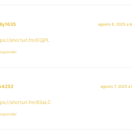
lly1635
agosto 6, 2025 a l
tps://shorturl.fm/EQjPL
esponder
in4252
agosto 7, 2025 a 
tps://shorturl.fm/8SaLC
esponder